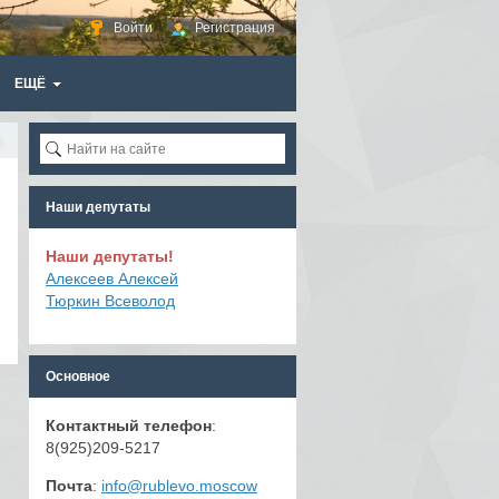
Войти
Регистрация
ЕЩЁ
ты
Зоны санитарной охраны
Наши депутаты
Наши депутаты!
Алексеев Алексей
Тюркин Всеволод
Основное
Контактный телефон
:
8(925)209-5217
Почта
:
info@rublevo.moscow