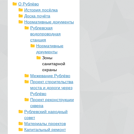
О Рублёво
История посёлка
Доска почёта
Нормативные документы
Рублевская
водопроводная
станция
Нормативные
документы
Зоны
санитарной
охраны
Межевание Рублёво
Проект строительства
моста и дороги через
Рублёво
Проект реконструкции
сквера
Рублевский народный
совет
Материалы проектов
Капитальный ремонт