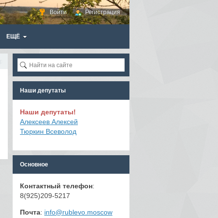
Войти
Регистрация
ЕЩЁ
орублёвская
Наши депутаты
Наши депутаты!
Алексеев Алексей
Тюркин Всеволод
Основное
Контактный телефон
:
8(925)209-5217
Почта
:
info@rublevo.moscow