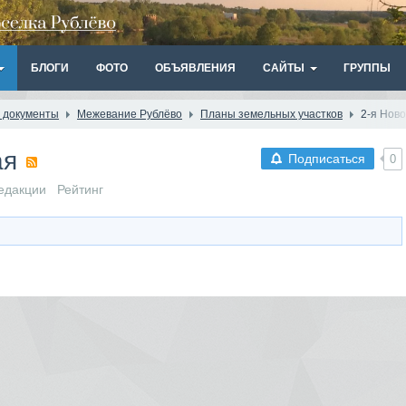
БЛОГИ
ФОТО
ОБЪЯВЛЕНИЯ
САЙТЫ
ГРУППЫ
 документы
Межевание Рублёво
Планы земельных участков
2-я Нов
ая
Подписаться
0
едакции
Рейтинг