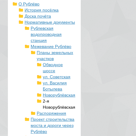
О Рублёво
История посёлка
Доска почёта
Нормативные документы
Рублевская
водопроводная
станция
Межевание Рублёво
Планы земельных
участков
Обводное
шоссе
ул. Советская
ул. Василия
Ботылева
Новорублёвская
2-я
Новорублёвская
Распоряжения
Проект строительства
моста и дороги через
Рублёво