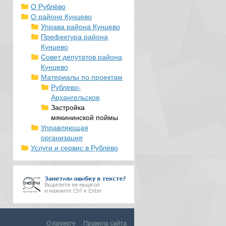
О Рублёво
О районе Кунцево
Управа района Кунцево
Префектура района
Кунцево
Совет депутатов района
Кунцево
Материалы по проектам
Рублево-
Архангельское
Застройка
мякининской поймы
Управляющая
организация
Услуги и сервис в Рублёво
О проекте
Правила сайта