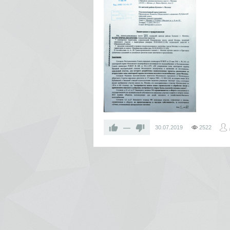
—
30.07.2019
2522