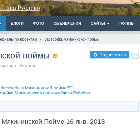
БЛОГИ
ФОТО
ОБЪЯВЛЕНИЯ
САЙТЫ
ГРУППЫ
ериалы по проектам
Застройка мякининской поймы
нской поймы
Подписаться
0
едакции
Рейтинг
небоскребы в Мякининской пойме?!""
стройки Мякининской поймы вблизи Рублёво
 Мякининской Пойме 16 янв. 2018