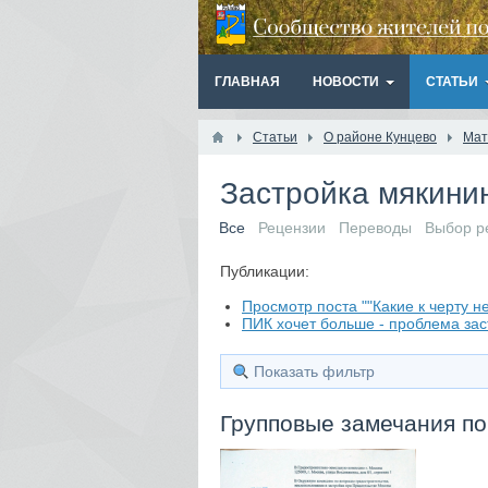
ГЛАВНАЯ
НОВОСТИ
СТАТЬИ
Статьи
О районе Кунцево
Мат
Застройка мякини
Все
Рецензии
Переводы
Выбор р
Публикации:
Просмотр поста ""Какие к черту 
ПИК хочет больше - проблема за
Показать фильтр
Групповые замечания по