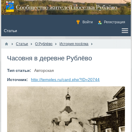
Войти
Регистрация
Статьи
О Рублёво
История посёлка
Часовня в деревне Рублёво
Тип статьи:
Авторская
Источник:
http://temples.ru/card.php?ID=20744