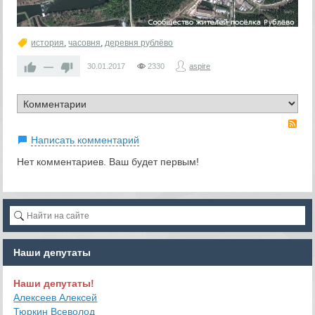
история
,
часовня
,
деревня рублёво
—
30.01.2017
2330
aspire
RS
Написать комментарий
Нет комментариев. Ваш будет первым!
Наши депутаты
Наши депутаты!
Алексеев Алексей
Тюркин Всеволод