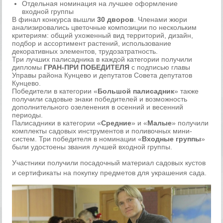
Отдельная номинация на лучшее оформление
входной группы
В финал конкурса вышли
30 дворов
. Членами жюри
анализировались цветочные композиции по нескольким
критериям: общий ухоженный вид территорий, дизайн,
подбор и ассортимент растений, использование
декоративных элементов, трудозатратность.
Три лучших палисадника в каждой категории получили
дипломы
ГРАН-ПРИ ПОБЕДИТЕЛЯ
с подписью главы
Управы района Кунцево и депутатов Совета депутатов
Кунцево.
Победители в категории «
Большой палисадник
» также
получили садовые знаки победителей и возможность
дополнительного озеленения в осенний и весенний
периоды.
Палисадники в категории «
Средние
» и «
Малые
» получили
комплекты садовых инструментов и поливочных мини-
систем. Три победителя в номинации «
В
ходные группы
»
были удостоены звания лучшей входной группы.
Участники получили посадочный материал садовых кустов
и сертификаты на покупку предметов для украшения сада.