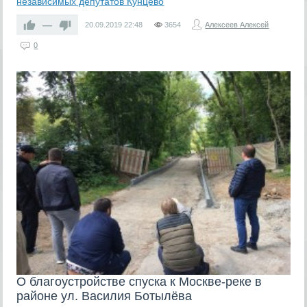
независимых депутатов Кунцево
—
20.09.2019
22:48
3654
Алексеев Алексей
0
О благоустройстве спуска к Москве-реке в
районе ул. Василия Ботылёва