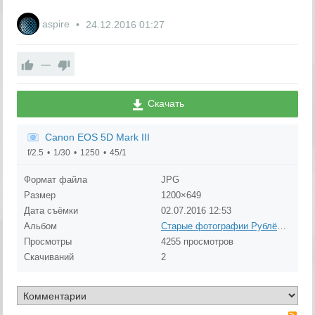
aspire
24.12.2016
01:27
—
Скачать
Canon EOS 5D Mark III
f/2.5
1/30
1250
45/1
Формат файла
JPG
Размер
1200×649
Дата съёмки
02.07.2016
12:53
Альбом
Старые фотографии Рублёво (до 1980 года)
Просмотры
4255 просмотров
Скачиваний
2
RS