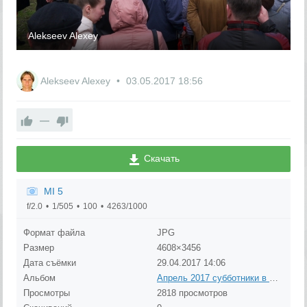
Alekseev Alexey
Alekseev Alexey
03.05.2017
18:56
—
Скачать
MI 5
f/2.0
1/505
100
4263/1000
Формат файла
JPG
Размер
4608×3456
Дата съёмки
29.04.2017
14:06
Альбом
Апрель 2017 субботники в Рублёво
Просмотры
2818 просмотров