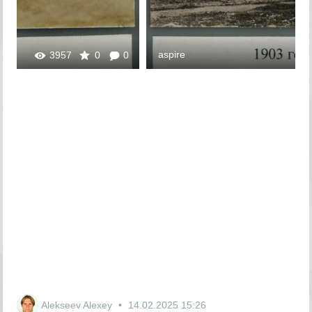
aspire
3957
0
0
Alekseev Alexey
14.02.2025
15:26